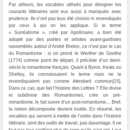
Par ailleurs, les vocables utilisés pour désigner les
courants littéraires sont eux aussi à manipuler avec
prudence. Ils n’ont pas tous été choisis ni revendiqués
par ceux à qui on les applique. Si le terme
« Surréalisme », créé par
Apollinaire, a bien été
adopté par des poètes et artistes avant-gardistes
rassemblés autour d’André
Breton, ce n’est pas le cas
du Romantisme : si on prend le
Werther
de
Goethe
(1774) comme point de départ, il précède d’un demi-
siècle le romantisme français. Quant à
Byron,
Keats ou
Shelley, ils connaissaient le terme mais ne le
revendiquaient pas comme étendard commun
[15]
.
Dans ce cas, que fait l’histoire des Lettres ? Elle divise
et subdivise des Romantismes, crée un pré-
romantisme, le fait suivre d’un post-romantisme… Bref,
la notion décomposée devient inutile. En résumé, les
vocables qui servent à mettre de l’ordre dans l’histoire
littéraire, sont des outils de travail, pas davantage. Il ne
faut pas leur conférer plus de sens qu’ils n’en ont. Leur