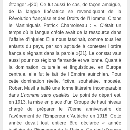
étranger »
[20]
. Ce fut aussi le cas, de façon ambigüe,
de la langue libératrice se revendiquant de la
Révolution française et des Droits de l’Homme. Citons
le Martiniquais Patrick
Chamoiseau : « C’était un
temps où la langue créole avait de la ressource dans
l’affaire d’injurier. Elle nous fascinait, comme tous les
enfants du pays, par son aptitude à contester l’ordre
français régnant dans la parole »
[21]
. Le constat vaut
aussi pour nos régions flamande et wallonne. Quant à
la domination culturelle et linguistique, en Europe
centrale, elle fut le fait de l’Empire autrichien. Pour
cette domination réelle, fictive, souhaitée, imposée,
Robert
Musil a taillé une forme littéraire incomparable
dans
L’homme sans qualités
. Le point de départ est,
en 1913, la mise en place d’un Groupe de haut niveau
chargé de préparer le 70ème anniversaire de
l’avènement de l’Empereur d’Autriche en 1918. Cette
année devait tout entière être déclarée « année
jubilaire de l’Empereur de la Paix ». Ce chef-d’œuvre