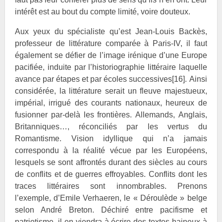
intérêt est au bout du compte limité, voire douteux.
Aux yeux du spécialiste qu’est Jean-Louis
Backès,
professeur de littérature comparée à Paris-IV, il faut
également se défier de l’image irénique d’une Europe
pacifiée, induite par l’historiographie littéraire laquelle
avance par étapes et par écoles successives
[16]
. Ainsi
considérée, la littérature serait un fleuve majestueux,
impérial, irrigué des courants nationaux, heureux de
fusionner par-delà les frontières. Allemands, Anglais,
Britanniques…, réconciliés par les vertus du
Romantisme. Vision idyllique qui n’a jamais
correspondu à la réalité vécue par les Européens,
lesquels se sont affrontés durant des siècles au cours
de conflits et de guerres effroyables. Conflits dont les
traces littéraires sont innombrables. Prenons
l’exemple, d’Emile
Verhaeren, le «
Déroulède » belge
selon André
Breton. Déchiré entre pacifisme et
patriotisme, il en viendra à écrire des textes haineux à