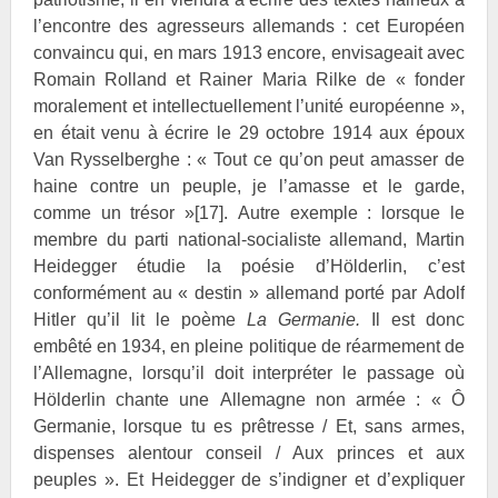
l’encontre des agresseurs allemands : cet Européen
convaincu qui, en mars 1913 encore, envisageait avec
Romain
Rolland et Rainer Maria
Rilke de « fonder
moralement et intellectuellement l’unité européenne »,
en était venu à écrire le 29 octobre 1914 aux époux
Van
Rysselberghe : « Tout ce qu’on peut amasser de
haine contre un peuple, je l’amasse et le garde,
comme un trésor »
[17]
. Autre exemple : lorsque le
membre du parti national-socialiste allemand, Martin
Heidegger étudie la poésie d’
Hölderlin, c’est
conformément au « destin » allemand porté par Adolf
Hitler qu’il lit le poème
La Germanie.
Il est donc
embêté en 1934, en pleine politique de réarmement de
l’Allemagne, lorsqu’il doit interpréter le passage où
Hölderlin chante une Allemagne non armée : « Ô
Germanie, lorsque tu es prêtresse / Et, sans armes,
dispenses alentour conseil / Aux princes et aux
peuples ». Et Heidegger de s’indigner et d’expliquer