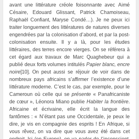
avant une littérature créole foisonnante avec Aimé
Césaire, Edouard
Glissant, Patrick
Chamoiseau,
Raphaël
Confiant, Maryse
Condé…). Je ne peux ici
traiter longuement des littératures de natures diverses
engendrées par la colonisation d’abord, et par la post-
colonisation ensuite. Il y a là, pour les études
littéraires, des terres encore vierges. On se référera à
cet égard aux travaux de Marc
Quaghebeur qui a
publié deux forts volumes intitulés
Papier blanc, encre
noire
[10]
. On peut aussi se réjouir de voir dans de
nombreux pays africains s’affirmer l’existence d’une
littérature moderne. C’est le cas, par exemple, pour le
Cameroun où celle qui se
présente
« Panafricaniste
de cœur », Léonora
Miano publie
Habiter la frontière
.
Africaine et écrivaine, elle écrit la langue des
fantômes : « N’étant pas une Occidentale, je peux le
dire, je vis en compagnie des esprits ! En Afrique, si
vous rêvez, on va dire que vous avez été dans cet
endroit. Ici (en Europe), on va parler de l’inconscient.