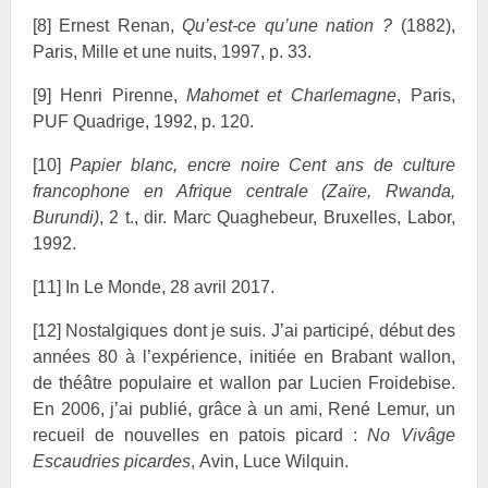
[8]
Ernest
Renan,
Qu’est-ce qu’une nation ?
(1882),
Paris, Mille et une nuits, 1997, p. 33.
[9]
Henri
Pirenne,
Mahomet et
Charlemagne
, Paris,
PUF Quadrige, 1992, p. 120.
[10]
Papier blanc, encre noire Cent ans de culture
francophone en Afrique centrale (Zaïre, Rwanda,
Burundi)
, 2 t., dir. Marc
Quaghebeur, Bruxelles, Labor,
1992.
[11]
In Le Monde, 28 avril 2017.
[12]
Nostalgiques dont je suis. J’ai participé, début des
années 80 à l’expérience, initiée en Brabant wallon,
de théâtre populaire et wallon par Lucien
Froidebise.
En 2006, j’ai publié, grâce à un ami, René
Lemur, un
recueil de nouvelles en patois picard :
No Vivâge
Escaudries picardes
, Avin, Luce Wilquin.