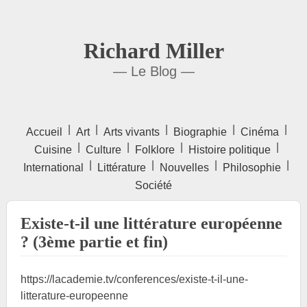
Richard Miller
— Le Blog —
|
|
|
|
|
Accueil
Art
Arts vivants
Biographie
Cinéma
|
|
|
|
Cuisine
Culture
Folklore
Histoire politique
|
|
|
|
International
Littérature
Nouvelles
Philosophie
Société
Existe-t-il une littérature européenne
? (3ème partie et fin)
https://lacademie.tv/conferences/existe-t-il-une-
litterature-europeenne