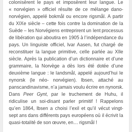
colonisèrent le pays et imposèrent leur langue. Le
« norvégien » officiel résulte de ce mélange dano-
norvégien, appelé bokmål ou encore rigsmål. A partir
du XIXe siècle – cette fois contre la domination de la
Suède – les Norvégiens entreprirent un lent processus
de libération qui aboutira en 1905 à l’indépendance du
pays. Un linguiste officiel, Ivar
Aasen, fut chargé de
reconstituer la langue primitive, celle parlée au XIIe
siècle. Après la publication d’un dictionnaire et d’une
grammaire, la Norvège a dès lors été dotée d’une
deuxième langue : le landsmål, appelé aujourd’hui le
nynorsk (le néo- norvégien).
Ibsen, attaché au
panscandinavisme, n’a jamais voulu écrire en nynorsk.
Dans
Peer Gynt
, par le truchement de Huhu, il
ridiculise un soi-disant parler primitif ! Rappelons
qu’en 1864,
Ibsen a choisi l’exil et qu’il vécut vingt-
sept ans dans différents pays européens où il écrivit la
quasi-totalité de son œuvre, en… rigsmål !