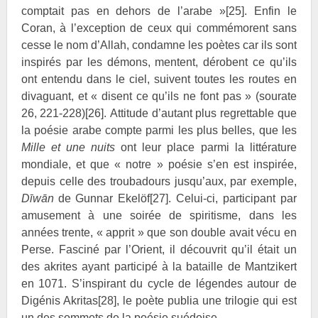
comptait pas en dehors de l’arabe »
[25]
. Enfin le
Coran, à l’exception de ceux qui commémorent sans
cesse le nom d’Allah, condamne les poètes car ils sont
inspirés par les démons, mentent, dérobent ce qu’ils
ont entendu dans le ciel, suivent toutes les routes en
divaguant, et « disent ce qu’ils ne font pas » (sourate
26, 221-228)
[26]
. Attitude d’autant plus regrettable que
la poésie arabe compte parmi les plus belles, que les
Mille et une nuits
ont leur place parmi la littérature
mondiale, et que « notre » poésie s’en est inspirée,
depuis celle des troubadours jusqu’aux, par exemple,
Dīwān
de Gunnar
Ekelöf
[27]
. Celui-ci, participant par
amusement à une soirée de spiritisme, dans les
années trente, « apprit » que son double avait vécu en
Perse. Fasciné par l’Orient, il découvrit qu’il était un
des akrites ayant participé à la bataille de Mantzikert
en 1071. S’inspirant du cycle de légendes autour de
Digénis
Akritas
[28]
, le poète publia une trilogie qui est
un des sommets de la poésie suédoise.