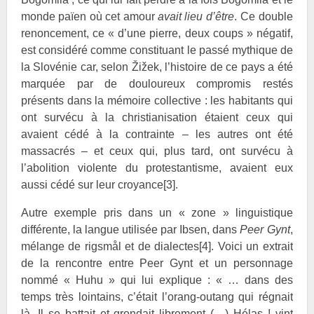
monde païen où cet amour
avait lieu d’être
. Ce double
renoncement, ce « d’une pierre, deux coups » négatif,
est considéré comme constituant le passé mythique de
la Slovénie car, selon
Žižek, l’histoire de ce pays a été
marquée par de douloureux compromis restés
présents dans la mémoire collective : les habitants qui
ont survécu à la christianisation étaient ceux qui
avaient cédé à la contrainte – les autres ont été
massacrés – et ceux qui, plus tard, ont survécu à
l’abolition violente du protestantisme, avaient eux
aussi cédé sur leur croyance
[3]
.
Autre exemple pris dans un « zone » linguistique
différente, la langue utilisée par
Ibsen, dans
Peer Gynt
,
mélange de rigsmål et de dialectes
[4]
. Voici un extrait
de la rencontre entre Peer Gynt et un personnage
nommé « Huhu » qui lui explique : « … dans des
temps très lointains, c’était l’orang-outang qui régnait
là. Il se battait et grondait librement (…) Hélas ! vint