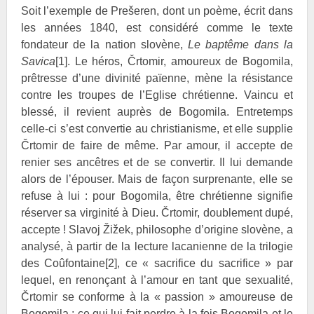
Soit l’exemple de
Prešeren, dont un poème, écrit dans
les années 1840, est considéré comme le texte
fondateur de la nation slovène,
Le baptême dans la
Savica
[1]
. Le héros, Črtomir, amoureux de Bogomila,
prêtresse d’une divinité païenne, mène la résistance
contre les troupes de l’Eglise chrétienne. Vaincu et
blessé, il revient auprès de Bogomila. Entretemps
celle-ci s’est convertie au christianisme, et elle supplie
Črtomir de faire de même. Par amour, il accepte de
renier ses ancêtres et de se convertir. Il lui demande
alors de l’épouser. Mais de façon surprenante, elle se
refuse à lui : pour Bogomila, être chrétienne signifie
réserver sa virginité à Dieu. Črtomir, doublement dupé,
accepte ! Slavoj
Žižek, philosophe d’origine slovène, a
analysé, à partir de la lecture lacanienne de la trilogie
des Coûfontaine
[2]
, ce « sacrifice du sacrifice » par
lequel, en renonçant à l’amour en tant que sexualité,
Črtomir se conforme à la « passion » amoureuse de
Bogomila ; ce qui lui fait perdre à la fois Bogomila et le