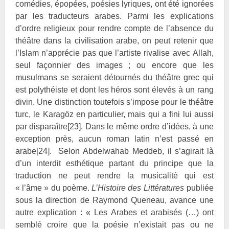
comédies, épopées, poésies lyriques, ont été ignorées
par les traducteurs arabes. Parmi les explications
d’ordre religieux pour rendre compte de l’absence du
théâtre dans la civilisation arabe, on peut retenir que
l’Islam n’apprécie pas que l’artiste rivalise avec Allah,
seul façonnier des images ; ou encore que les
musulmans se seraient détournés du théâtre grec qui
est polythéiste et dont les héros sont élevés à un rang
divin. Une distinction toutefois s’impose pour le théâtre
turc, le Karagöz en particulier, mais qui a fini lui aussi
par disparaître
[23]
. Dans le même ordre d’idées, à une
exception près, aucun roman latin n’est passé en
arabe
[24]
. Selon Abdelwahab
Meddeb, il s’agirait là
d’un interdit esthétique partant du principe que la
traduction ne peut rendre la musicalité qui est
« l’âme » du poème.
L’Histoire des Littératures
publiée
sous la direction de Raymond
Queneau, avance une
autre explication : « Les Arabes et arabisés (…) ont
semblé croire que la poésie n’existait pas ou ne