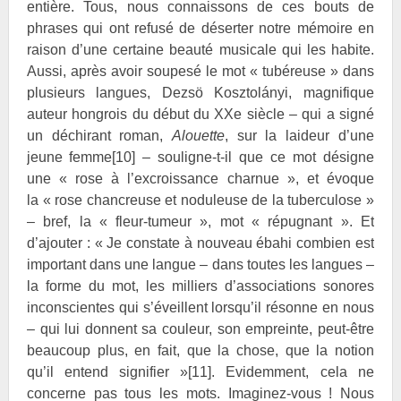
entière. Tous, nous connaissons de ces bouts de
phrases qui ont refusé de déserter notre mémoire en
raison d’une certaine beauté musicale qui les habite.
Aussi, après avoir soupesé le mot « tubéreuse » dans
plusieurs langues, Dezsö
Kosztolányi, magnifique
auteur hongrois du début du XXe siècle – qui a signé
un déchirant roman,
Alouette
, sur la laideur d’une
jeune femme
[10]
– souligne-t-il que ce mot désigne
une « rose à l’excroissance charnue », et évoque
la « rose chancreuse et noduleuse de la tuberculose »
– bref, la « fleur-tumeur », mot « répugnant ». Et
d’ajouter : « Je constate à nouveau ébahi combien est
important dans une langue – dans toutes les langues –
la forme du mot, les milliers d’associations sonores
inconscientes qui s’éveillent lorsqu’il résonne en nous
– qui lui donnent sa couleur, son empreinte, peut-être
beaucoup plus, en fait, que la chose, que la notion
qu’il entend signifier »
[11]
. Evidemment, cela ne
concerne pas tous les mots. Imaginez-vous ! Nous